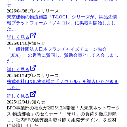
せ
2026/04/08
プレスリリース
東京建物の物流施設「T-LOGI」シリーズが、納品先情
報プラットフォーム「ノキコレ」に掲載を開始しまし
た。
詳しく見る
2026/01/16
お知らせ
「一般社団法人日本フランチャイズチェーン協会
（JFA）」の趣旨に賛同し、賛助会員として入会しまし
た。
詳しく見る
2026/01/14
プレスリリース
株式会社LIXIL物流様に「ノウカル」を導入いただきま
した。
詳しく見る
2025/12/04
お知らせ
BPO事業部の福永が2025/12/4開催「人未来ネットワーク
ス 物流部会」のセミナー「「守り」の負荷を徹底排除
し、社内SEの疲弊感を取り除く組織デザイン」を題材
に登壇しました。