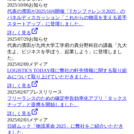
2025/10/06
お知らせ
代表の濱田が2025/10/6開催「Tカンファレンス2025」の
パネルディスカッション「これからの物流を支える若手
スタートアップ」に登壇しました。
詳しく見る
2025/07/29
お知らせ
代表の濱田が九州大学工学府の異分野科目の講義「九大
生よ、ビジネスを学ぼう、起業しよう」に登壇しまし
た。
2025/02/09
メディア
LOGISTICS TODAY様に弊社の軒先情報に関する取り組
みについて取り上げていただきました。
詳しく見る
2025/02/07
プレスリリース
フリーランスのための確定申告効率化アプリ「タックス
ナップ」と提携を開始しました。
詳しく見る
2025/02/03
メディア
日経ムック「物流革命 2025」に弊社をご紹介いただき
ました。