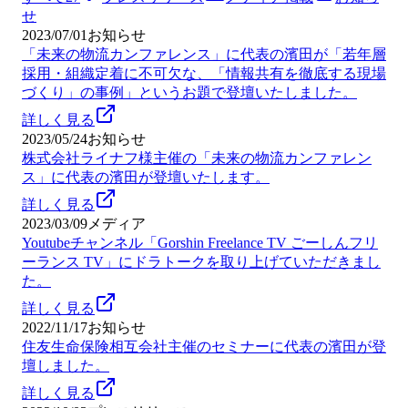
せ
2023/07/01
お知らせ
「未来の物流カンファレンス」に代表の濱田が「若年層
採用・組織定着に不可欠な、「情報共有を徹底する現場
づくり」の事例」というお題で登壇いたしました。
詳しく見る
2023/05/24
お知らせ
株式会社ライナフ様主催の「未来の物流カンファレン
ス」に代表の濱田が登壇いたします。
詳しく見る
2023/03/09
メディア
Youtubeチャンネル「Gorshin Freelance TV ごーしんフリ
ーランス TV」にドラトークを取り上げていただきまし
た。
詳しく見る
2022/11/17
お知らせ
住友生命保険相互会社主催のセミナーに代表の濱田が登
壇しました。
詳しく見る